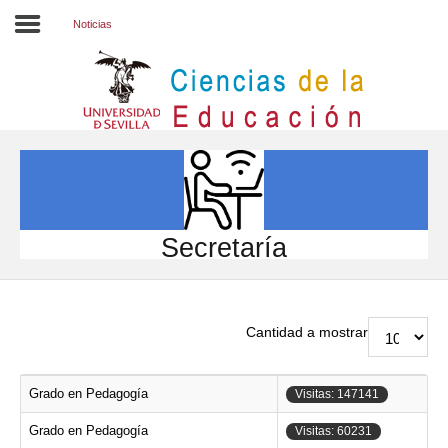
Noticias
Inicio
EL CENTRO
ESTUDIOS
INVESTIGACIÓN
Secretaría
PARTICIPA
INTERNACIONAL
Cantidad a mostrar
Directorio FCCE
Grado en Pedagogía
Visitas: 147141
Grado en Pedagogía
Visitas: 60231