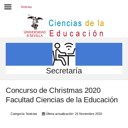
Noticias
Inicio
EL CENTRO
ESTUDIOS
INVESTIGACIÓN
Secretaría
PARTICIPA
Concurso de Christmas 2020
INTERNACIONAL
Facultad Ciencias de la Educación
Directorio FCCE
Categoría:
Noticias
Última actualización: 24 Noviembre 2020