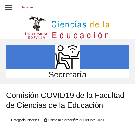
Noticias
Inicio
EL CENTRO
ESTUDIOS
INVESTIGACIÓN
Secretaría
PARTICIPA
Comisión COVID19 de la Facultad
INTERNACIONAL
de Ciencias de la Educación
Directorio FCCE
Categoría:
Noticias
Última actualización: 21 Octubre 2020