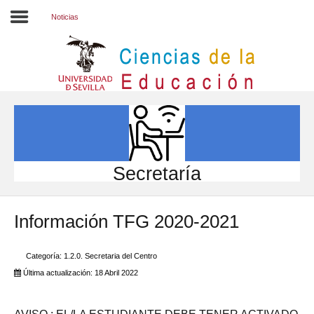
Noticias
Inicio
EL CENTRO
ESTUDIOS
INVESTIGACIÓN
Secretaría
PARTICIPA
Información TFG 2020-2021
INTERNACIONAL
Directorio FCCE
Categoría:
1.2.0. Secretaria del Centro
Última actualización: 18 Abril 2022