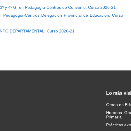
e 3º y 4º Gr en Pedagogía-Centros de Convenio. Curso 2020-21
en Pedagogía-Centros Delegación Provincial de Educación. Curso
TO DEPARTAMENTAL. Curso 2020-21.
Lo
más vis
Grado en Edu
Horarios. Gr
Primaria
Prácticas ext