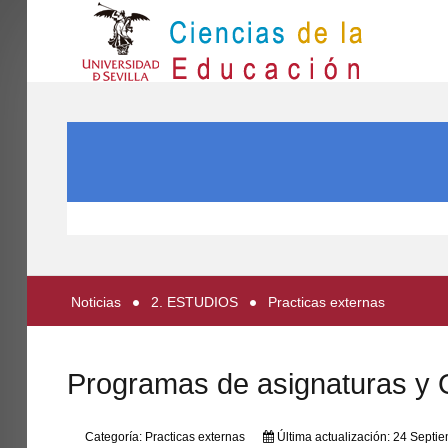
IN
Inicio
BUSCAR...
EL CENTRO
ESTUDIOS
INVESTIGACIÓN
PARTICIPA
Noticias
2. ESTUDIOS
Practicas externas
INTERNACIONAL
Directorio FCCE
Programas de asignaturas y O
Categoría:
Practicas externas
Última actualización: 24 Septi