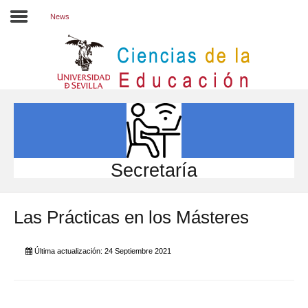
News
Inicio
EL CENTRO
ESTUDIOS
INVESTIGACIÓN
Secretaría
PARTICIPA
Las Prácticas en los Másteres
INTERNACIONAL
Directorio FCCE
Última actualización: 24 Septiembre 2021