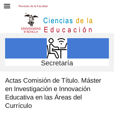
Revistas de la Facultad
Inicio
EL CENTRO
ESTUDIOS
INVESTIGACIÓN
Secretaría
PARTICIPA
Actas Comisión de Título. Máster
INTERNACIONAL
en Investigación e Innovación
Directorio FCCE
Educativa en las Áreas del
Currículo