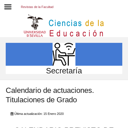
Revistas de la Facultad
Inicio
EL CENTRO
ESTUDIOS
INVESTIGACIÓN
Secretaría
PARTICIPA
Calendario de actuaciones.
INTERNACIONAL
Titulaciones de Grado
Directorio FCCE
Última actualización: 15 Enero 2020