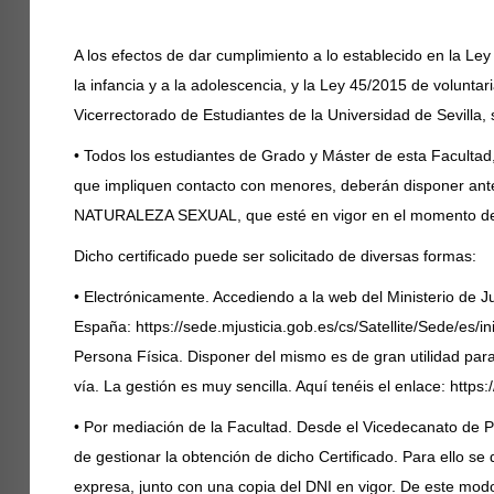
A los efectos de dar cumplimiento a lo establecido en la Ley
la infancia y a la adolescencia, y la Ley 45/2015 de volunta
Vicerrectorado de Estudiantes de la Universidad de Sevilla,
• Todos los estudiantes de Grado y Máster de esta Facultad,
que impliquen contacto con menores, deberán disponer a
NATURALEZA SEXUAL, que esté en vigor en el momento de 
Dicho certificado puede ser solicitado de diversas formas:
• Electrónicamente. Accediendo a la web del Ministerio de J
España:
https://sede.mjusticia.gob.es/cs/Satellite/Sede/es/in
Persona Física. Disponer del mismo es de gran utilidad par
vía. La gestión es muy sencilla. Aquí tenéis el enlace:
https:
• Por mediación de la Facultad. Desde el Vicedecanato de Pr
de gestionar la obtención de dicho Certificado. Para ello se
expresa, junto con una copia del DNI en vigor. De este modo