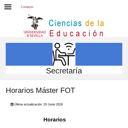
Contacto
Inicio
EL CENTRO
ESTUDIOS
INVESTIGACIÓN
Secretaría
PARTICIPA
Horarios Máster FOT
INTERNACIONAL
Directorio FCCE
Última actualización: 29 Junio 2026
Horarios