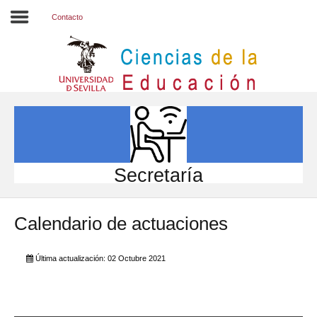
Contacto
Inicio
EL CENTRO
ESTUDIOS
INVESTIGACIÓN
Secretaría
PARTICIPA
Calendario de actuaciones
INTERNACIONAL
Directorio FCCE
Última actualización: 02 Octubre 2021