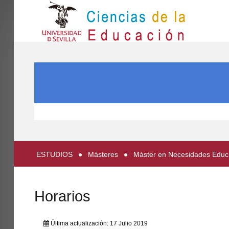
IN
Inicio
BUSCAR...
EL CENTRO
ESTUDIOS
INVESTIGACIÓN
PARTICIPA
ESTUDIOS
Másteres
Máster en Necesidades Educat
INTERNACIONAL
Directorio FCCE
Horarios
Última actualización: 17 Julio 2019