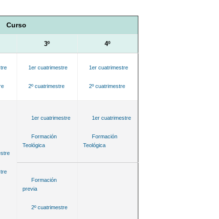
Curso
3º
4º
tre
1er cuatrimestre
1er cuatrimestre
re
2º cuatrimestre
2º cuatrimestre
1er cuatrimestre
1er cuatrimestre
Formación
Formación
Teológica
Teológica
stre
tre
Formación
previa
2º cuatrimestre