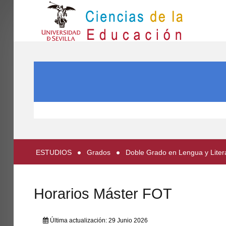
IN
Inicio
BUSCAR...
EL CENTRO
ESTUDIOS
INVESTIGACIÓN
PARTICIPA
ESTUDIOS
Grados
Doble Grado en Lengua y Liter
INTERNACIONAL
Directorio FCCE
Horarios Máster FOT
Última actualización: 29 Junio 2026