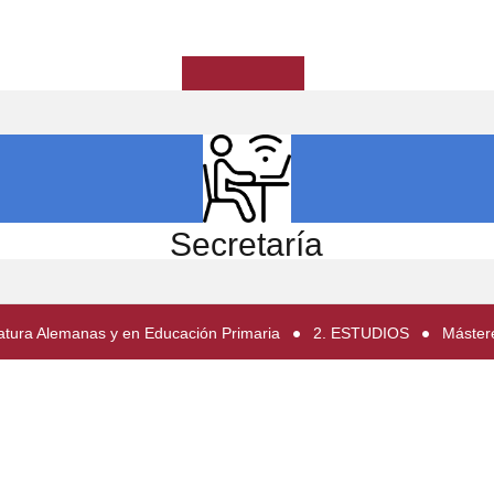
ICIO
EL CENTRO
ESTUDIOS
INVESTIGACIÓN
Secretaría
atura Alemanas y en Educación Primaria
2. ESTUDIOS
Máster