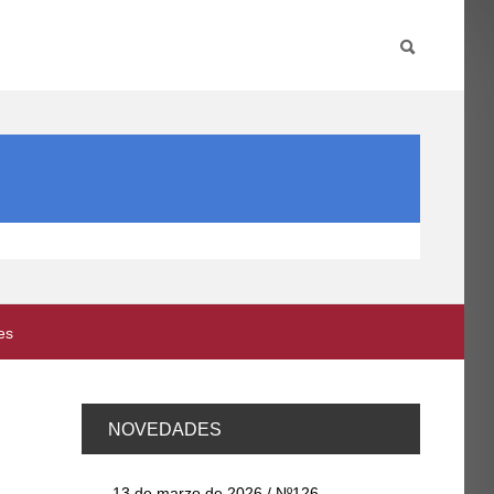
PARTICIPA
INTERNACIONAL
DIRECTORIO FCCE
es
NOVEDADES
13 de marzo de 2026 / Nº126