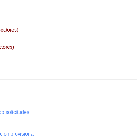
sectores)
ctores)
do solicitudes
ción provisional