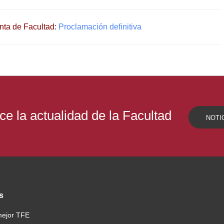
unta de Facultad:
Proclamación definitiva
e la actualidad de la Facultad
NOTI
s
mejor TFE