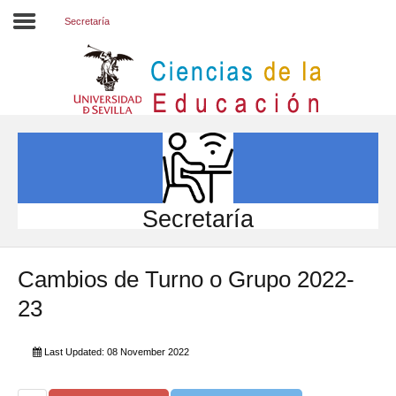
Secretaría
Inicio
EL CENTRO
ESTUDIOS
INVESTIGACIÓN
Secretaría
PARTICIPA
Cambios de Turno o Grupo 2022-
INTERNACIONAL
23
Directorio FCCE
Last Updated: 08 November 2022