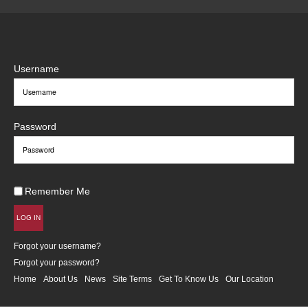
Username
Password
Remember Me
LOG IN
Forgot your username?
Forgot your password?
Home
About Us
News
Site Terms
Get To Know Us
Our Location