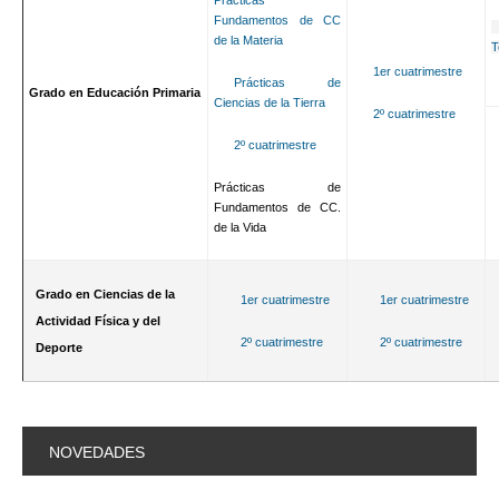
Prácticas
Fundamentos de CC
de la Materia
T
1er cuatrimestre
Prácticas de
Grado en Educación Primaria
Ciencias de la Tierra
2º cuatrimestre
2º cuatrimestre
Prácticas de
Fundamentos de CC.
de la Vida
Grado en Ciencias de la
1er cuatrimestre
1er cuatrimestre
Actividad Física y del
2º cuatrimestre
2º cuatrimestre
Deporte
NOVEDADES