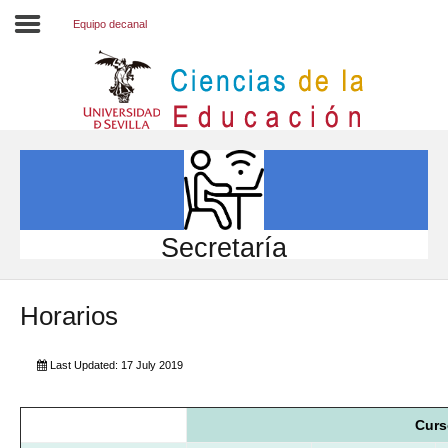
Equipo decanal
Inicio
EL CENTRO
ESTUDIOS
INVESTIGACIÓN
Secretaría
PARTICIPA
Horarios
INTERNACIONAL
Directorio FCCE
Last Updated: 17 July 2019
Curs