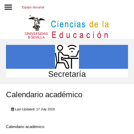
Equipo decanal
Inicio
EL CENTRO
ESTUDIOS
INVESTIGACIÓN
Secretaría
PARTICIPA
Calendario académico
INTERNACIONAL
Directorio FCCE
Last Updated: 17 July 2019
Calendario académico