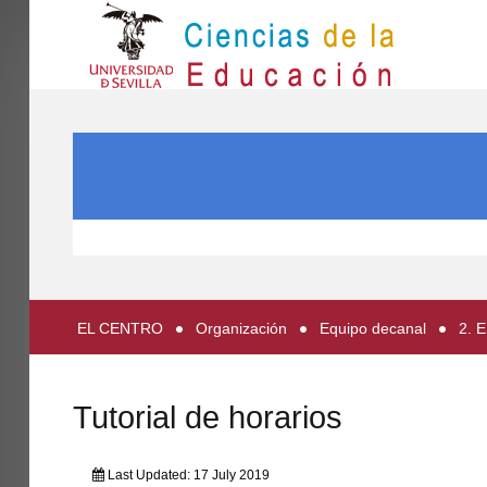
IN
Inicio
SEARCH ...
EL CENTRO
ESTUDIOS
INVESTIGACIÓN
PARTICIPA
EL CENTRO
Organización
Equipo decanal
2. 
INTERNACIONAL
Directorio FCCE
Tutorial de horarios
Last Updated: 17 July 2019