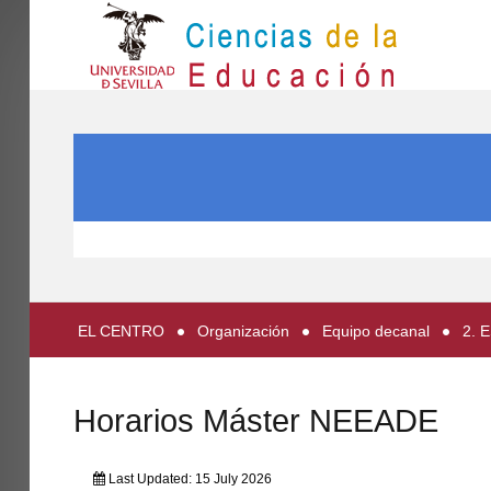
IN
Inicio
SEARCH ...
EL CENTRO
ESTUDIOS
INVESTIGACIÓN
PARTICIPA
EL CENTRO
Organización
Equipo decanal
2. 
INTERNACIONAL
Directorio FCCE
Horarios Máster NEEADE
Last Updated: 15 July 2026