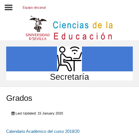
Equipo decanal
Inicio
EL CENTRO
ESTUDIOS
INVESTIGACIÓN
Secretaría
PARTICIPA
Grados
INTERNACIONAL
Directorio FCCE
Last Updated: 15 January 2020
Calendario Académico del curso 2019/20