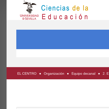
IN
Inicio
SEARCH ...
EL CENTRO
ESTUDIOS
INVESTIGACIÓN
PARTICIPA
EL CENTRO
Organización
Equipo decanal
2. 
INTERNACIONAL
Directorio FCCE