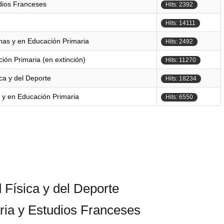
dios Franceses
Hits: 2392
Hits: 14111
nas y en Educación Primaria
Hits: 2492
ón Primaria (en extinción)
Hits: 11270
ica y del Deporte
Hits: 18234
 y en Educación Primaria
Hits: 6550
 Física y del Deporte
ia y Estudios Franceses