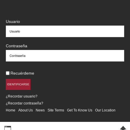
Usuario
Contraseña
Recuérdeme
IDENTIFICARSE
¿Recordar usuario?
¿Recordar contraseña?
Home
About Us
News
Site Terms
Get To Know Us
Our Location
Desktop Version