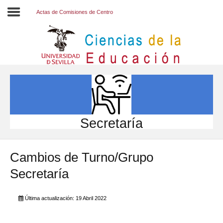
Actas de Comisiones de Centro
Inicio
EL CENTRO
ESTUDIOS
INVESTIGACIÓN
Secretaría
PARTICIPA
Cambios de Turno/Grupo
INTERNACIONAL
Secretaría
Directorio FCCE
Última actualización: 19 Abril 2022