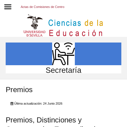
Actas de Comisiones de Centro
Inicio
EL CENTRO
ESTUDIOS
INVESTIGACIÓN
Secretaría
PARTICIPA
Premios
INTERNACIONAL
Directorio FCCE
Última actualización: 24 Junio 2026
Premios, Distinciones y