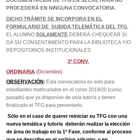
DOCUMENTACIÓN DE TFG EN SECRETARÍA NO
PROCEDERÁ EN NINGUNA CONVOCATORIA.
DICHO TRÁMITE SE INCORPORA EN EL
FORMULARIO DE SUBIDA TELEMÁTICA DEL TFG
.
EL ALUMNO
SOLAMENTE
DEBERÁ CHEQUEAR SI
DA SU CONSENTIMIENTO PARA LA BIBLIOTECA Y/O
REPOSITORIOS INSTITUCIONALES
3ª CONV.
ORDINARIA
(Diciembre)
OBSERVACIÓN
:
Esta convocatoria es solo para
estudiantes matriculados en el curso 2019/20 (curso
pasado) que ya disponían de un/a tutor/a y tienen
finalizado el TFG para presentarlo.
Sólo en el caso de querer reiniciar su TFG con una
nueva temática y tutor/a deberán realizar la elección
de área de trabajo en la 1ª Fase, conforme al proceso
que se describe en el archivo adjunto; y en