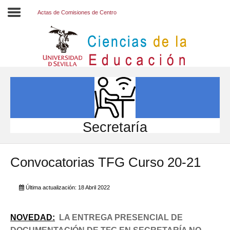
Actas de Comisiones de Centro
Inicio
EL CENTRO
ESTUDIOS
INVESTIGACIÓN
Secretaría
PARTICIPA
Convocatorias TFG Curso 20-21
INTERNACIONAL
Directorio FCCE
Última actualización: 18 Abril 2022
NOVEDAD:
LA ENTREGA PRESENCIAL DE