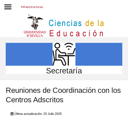
Infraestructuras
Inicio
EL CENTRO
ESTUDIOS
INVESTIGACIÓN
Secretaría
PARTICIPA
Reuniones de Coordinación con los
INTERNACIONAL
Centros Adscritos
Directorio FCCE
Última actualización: 25 Julio 2025