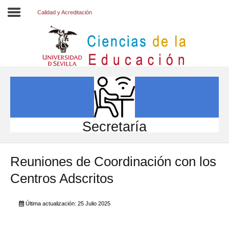
Calidad y Acreditación
Inicio
EL CENTRO
ESTUDIOS
INVESTIGACIÓN
Secretaría
PARTICIPA
Reuniones de Coordinación con los
INTERNACIONAL
Centros Adscritos
Directorio FCCE
Última actualización: 25 Julio 2025