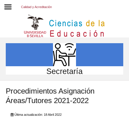
Calidad y Acreditación
Inicio
EL CENTRO
ESTUDIOS
INVESTIGACIÓN
Secretaría
PARTICIPA
Procedimientos Asignación
INTERNACIONAL
Áreas/Tutores 2021-2022
Directorio FCCE
Última actualización: 18 Abril 2022