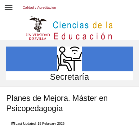
Calidad y Acreditación
Inicio
EL CENTRO
ESTUDIOS
INVESTIGACIÓN
Secretaría
PARTICIPA
Planes de Mejora. Máster en
INTERNACIONAL
Psicopedagogía
Directorio FCCE
Last Updated: 19 February 2026