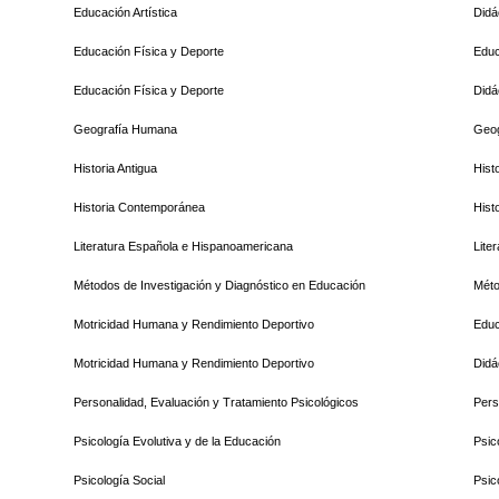
Educación Artística
Didá
Educación Física y Deporte
Educ
Educación Física y Deporte
Didá
Geografía Humana
Geo
Historia Antigua
Hist
Historia Contemporánea
Hist
Literatura Española e Hispanoamericana
Lite
Métodos de Investigación y Diagnóstico en Educación
Méto
Motricidad Humana y Rendimiento Deportivo
Educ
Motricidad Humana y Rendimiento Deportivo
Didá
Personalidad, Evaluación y Tratamiento Psicológicos
Pers
Psicología Evolutiva y de la Educación
Psic
Psicología Social
Psic